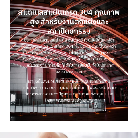
สแตนเลสแผ่นเกรด 304 คุณภาพ
สูง สำหรับงานตกแต่งและ
สถาปัตยกรรม
ฮวา หลิน สเตนเลสส์ สตีล อินดัสตรี เป็นผู้ผลิตและผู้จำ
หน่ายสแตนเลสแผ่นเกรด 304 ที่มีประสบการณ์มากกว่า
30 ปี พร้อมให้บริการแก่ลูกค้าในหลากหลายอุตสาหกรรม
ด้วยผลิตภัณฑ์คุณภาพสูง พื้นผิวสแตนเลสที่หลากหลาย
และมาตรฐานการผลิตที่ได้รับการยอมรับทั้งในประเทศ
และต่างประเทศ
เรามุ่งมั่นส่งมอบสแตนเลสแผ่นที่ตอบโจทย์ทั้งด้าน
คุณภาพ ความสวยงาม และความคุ้มค่า เพื่อรองรับความ
ต้องการของงานสถาปัตยกรรม งานตกแต่งภายใน และ
โครงการเชิงพาณิชย์ทุกขนาด