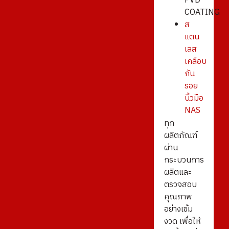
PVD
COATING
ส
แตน
เลส
เคลือบ
กัน
รอย
นิ้วมือ
NAS
ทุก
ผลิตภัณฑ์
ผ่าน
กระบวนการ
ผลิตและ
ตรวจสอบ
คุณภาพ
อย่างเข้ม
งวด เพื่อให้