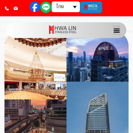
ไทย
บริษัท ฮวา หลิน สเตนเลสส์ สตีล อินดัสตรี จำกัด ก่อ
Scroll Down
ตั้งขึ้นในปี ค.ศ. 1991 และเป็นหนึ่งในผู้บุกเบิกด้าน
การพัฒนาการตกแต่ง (Art Finish) บนแผ่นสแตน
เลสในประเทศไทย เราเป็นผู้ผลิตและจัดจำหน่ายส
แตนเลสแผ่นคุณภาพสูง พร้อมพื้นผิวตกแต่งหลาก
หลายรูปแบบในราคาโรงงาน เพื่อรองรับงาน
สถาปัตยกรรม งานตกแต่งภายใน และโครงการเชิง
พาณิชย์หลากหลายประเภท