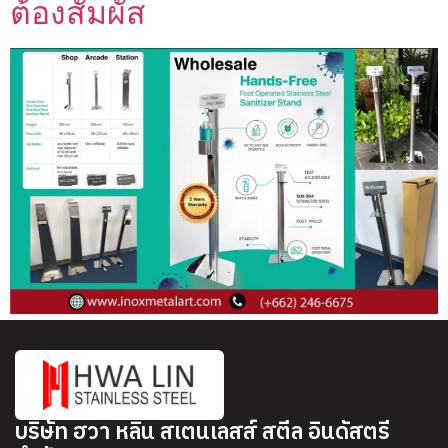
ต้องสัมผัส
บริษัท ฮวา หลิน สเตนเลสส์ สตีล อินดัสตรี